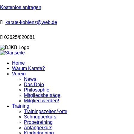
Kostenlos anfragen
karate-koblenz@web.de
02625/820081
Home
Warum Karate?
Hauptnavigation
Verein
News
Das Dojo
Philosophie
Mitgliedsbeiträge
Mitglied werden!
Training
Trainingszeiten/-orte
Schnupperkurs
Probetraining
Anfängerkurs
Kindertraining