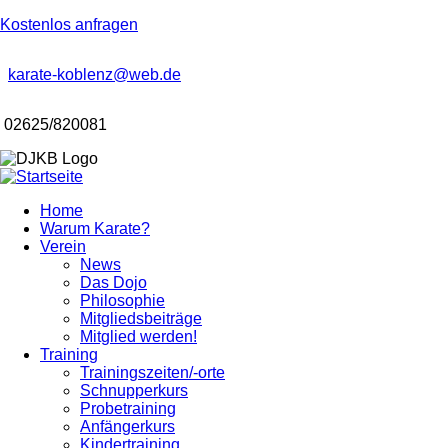
Kostenlos anfragen
karate-koblenz@web.de
02625/820081
Home
Warum Karate?
Hauptnavigation
Verein
News
Das Dojo
Philosophie
Mitgliedsbeiträge
Mitglied werden!
Training
Trainingszeiten/-orte
Schnupperkurs
Probetraining
Anfängerkurs
Kindertraining